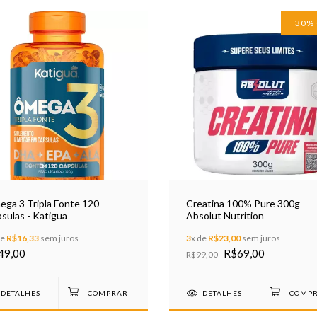
30
%
ga 3 Tripla Fonte 120
Creatina 100% Pure 300g –
sulas - Katigua
Absolut Nutrition
de
R$16,33
sem juros
3
x de
R$23,00
sem juros
49,00
R$69,00
R$99,00
DETALHES
DETALHES