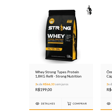
Whey Strong Types Protein
Ôme
1,8KG Refil - Strong Nutrition
Cáp
3
x de
R$66,33
sem juros
3
x 
R$199,00
R$
DETALHES
COMPRAR