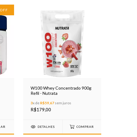
OFF
W100 Whey Concentrado 900g
Refil - Nutrata
3
x de
R$59,67
sem juros
R$179,00
DETALHES
COMPRAR